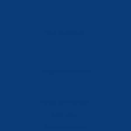
Móvil: 604 082 821
info@ferreterialians.es
Política de Privacidad
Aviso Legal
Política de Cookies