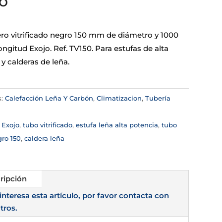
o
ro vitrificado negro 150 mm de diámetro y 1000
gitud Exojo. Ref. TV150. Para estufas de alta
y calderas de leña.
s:
Calefacción Leña Y Carbón
,
Climatizacion
,
Tubería
a
:
Exojo
,
tubo vitrificado
,
estufa leña alta potencia
,
tubo
gro 150
,
caldera leña
ripción
 interesa esta artículo, por favor contacta con
tros.