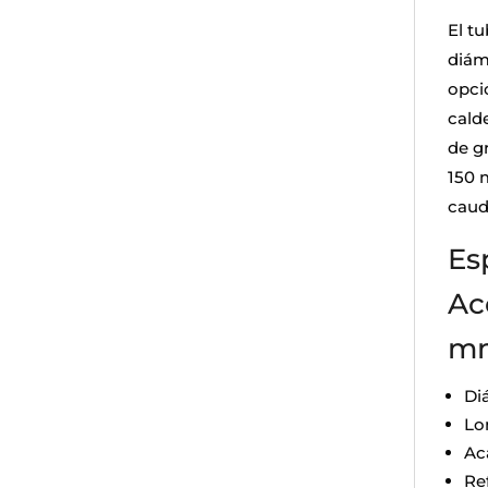
El t
diám
opci
cald
de g
150 
caud
Es
Ac
m
Di
Lo
Ac
Re