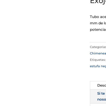
Exoj
Tubo ace
mm de lon
potencia 
Categoría
Chimene
Etiquetas
estufa ne
Desc
Si te
noso