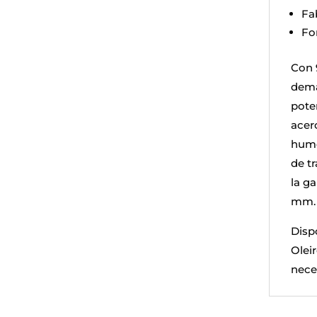
Fa
Fo
Con 
dema
pote
acero
humo
de t
la g
mm.
Disp
Oleir
nece