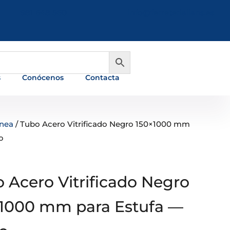
981 648 560
info@ferreterialians.es
s
Conócenos
Contacta
enea
/ Tubo Acero Vitrificado Negro 150×1000 mm
o
 Acero Vitrificado Negro
1000 mm para Estufa —