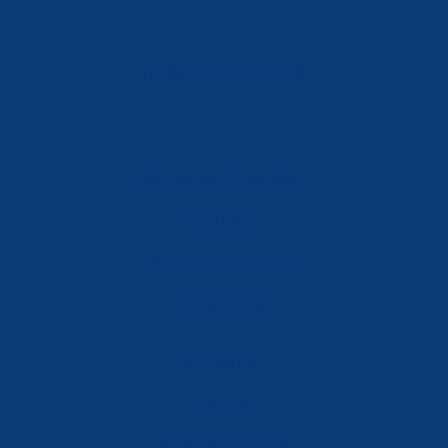
info@ferreterialians.es
Política de Privacidad
Aviso Legal
Política de Cookies
Accesibilidad
Mi Cuenta
Carrito
Finalizar Compra