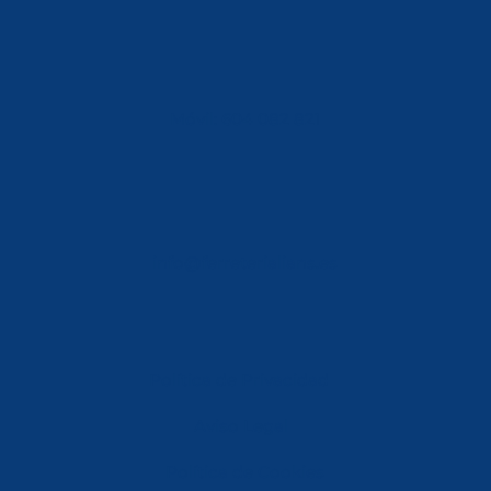
Móvil: 604 082 821
info@ferreterialians.es
Política de Privacidad
Aviso Legal
Política de Cookies