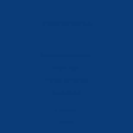
info@ferreterialians.es
Política de Privacidad
Aviso Legal
Política de Cookies
Accesibilidad
Mi Cuenta
Carrito