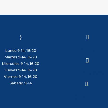
}

Lunes 9-14, 16-20
Tlf: 981 648 560
Martes 9-14, 16-20

Miercoles 9-14, 16-20
Jueves 9-14, 16-20
Móvil: 604 082 821
Viernes 9-14, 16-20
Sábado 9-14

info@ferreterialians.es