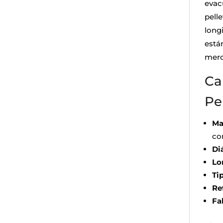
evac
pell
long
está
merc
Ca
Pe
Ma
co
Di
Lo
Ti
Re
Fa