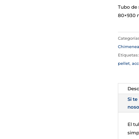
Tubo de s
80×930 m
Categoría
Chimene
Etiquetas
pellet
,
acc
Desc
Si te
noso
El t
simp