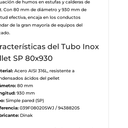
uación de humos en estufas y calderas de
et. Con 80 mm de diámetro y 930 mm de
itud efectiva, encaja en los conductos
ndar de la gran mayoría de equipos del
ado.
racterísticas del Tubo Inox
llet SP 80x930
terial:
Acero AISI 316L, resistente a
ndensados ácidos del pellet
ámetro:
80 mm
ngitud:
930 mm
po:
Simple pared (SP)
ferencia:
039F08020SWJ / 94388205
bricante:
Dinak