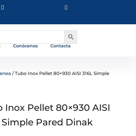

981 648 560

info@ferreterialians.es
s
Conócenos
Contacta
menea
/ Tubo Inox Pellet 80×930 AISI 316L Simple
 Inox Pellet 80×930 AISI
 Simple Pared Dinak