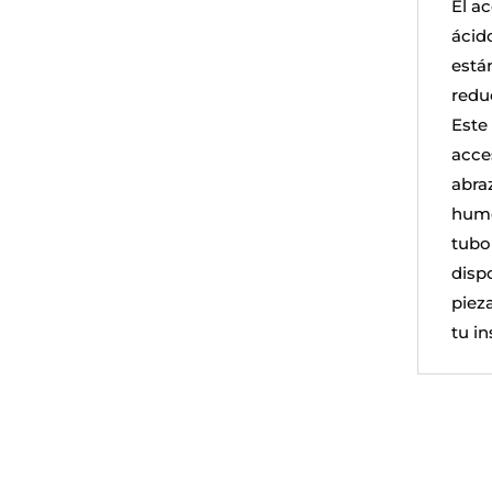
El a
ácid
están
redu
Este
acce
abra
humos
tubo
disp
piez
tu i