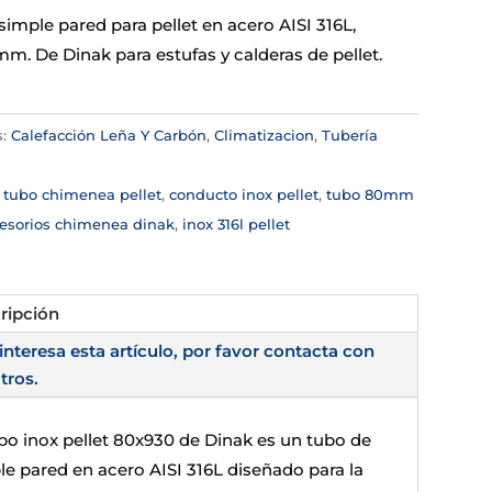
imple pared para pellet en acero AISI 316L,
m. De Dinak para estufas y calderas de pellet.
s:
Calefacción Leña Y Carbón
,
Climatizacion
,
Tubería
a
:
tubo chimenea pellet
,
conducto inox pellet
,
tubo 80mm
esorios chimenea dinak
,
inox 316l pellet
ripción
 interesa esta artículo, por favor contacta con
tros.
ubo inox pellet 80x930 de Dinak es un tubo de
le pared en acero AISI 316L diseñado para la