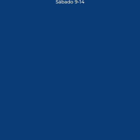
Sábado 9-14
Tlf: 981 648 560
Móvil: 604 082 821
info@ferreterialians.es