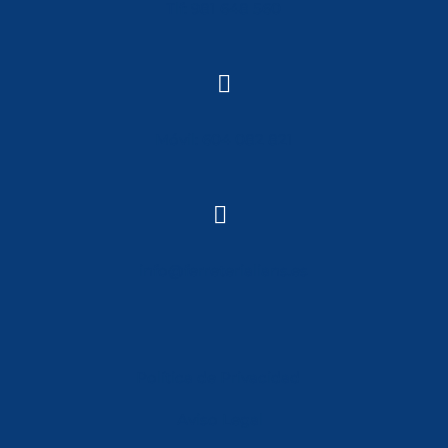
Tlf: 981 648 560

Móvil: 604 082 821

info@ferreterialians.es
Política de Privacidad
Aviso Legal