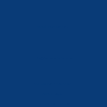
Móvil: 604 082 821
info@ferreterialians.es
Política de Privacidad
Aviso Legal
Política de Cookies