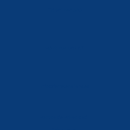
Tlf: 981 648 560
Móvil: 604 082 821
info@ferreterialians.es
Política de Privacidad
Aviso Legal