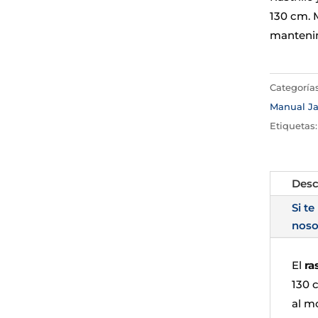
130 cm. 
mantenim
Categoría
Manual Ja
Etiquetas
Desc
Si te
noso
El
ra
130 
al m