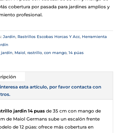
Más cobertura por pasada para jardines amplios y
iento profesional.
s:
Jardin
,
Rastrillos Escobas Horcas Y Acc
,
Herramienta
rdín
:
jardín
,
Maiol
,
rastrillo
,
con mango
,
14 púas
ripción
 interesa esta artículo, por favor contacta con
tros.
strillo jardin 14 puas
de 35 cm con mango de
cm de Maiol Germans sube un escalón frente
odelo de 12 púas: ofrece más cobertura en