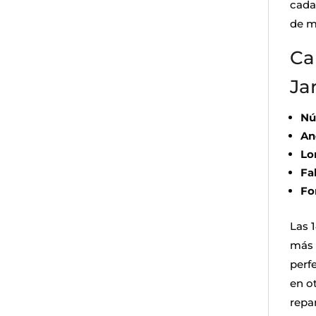
cada
de m
Car
Ja
Nú
An
Lo
Fa
Fo
Las 
más 
perf
en ot
repar