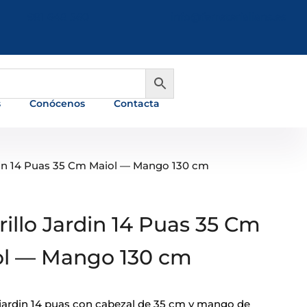
981 648 560
info@ferreterialians.es
s
Conócenos
Contacta
rdin 14 Puas 35 Cm Maiol — Mango 130 cm
rillo Jardin 14 Puas 35 Cm
ol — Mango 130 cm
o jardin 14 puas con cabezal de 35 cm y mango de