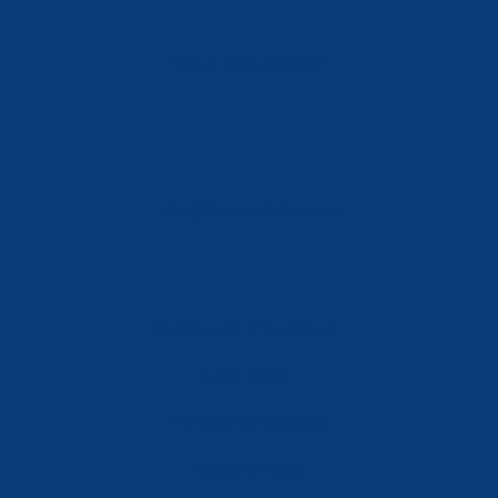
Móvil: 604 082 821
info@ferreterialians.es
Política de Privacidad
Aviso Legal
Política de Cookies
Accesibilidad