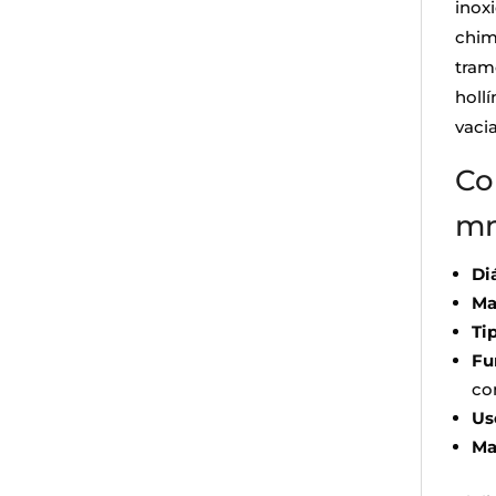
inox
chim
tram
holl
vaci
Co
mm
Di
Ma
Ti
Fu
co
Us
Ma