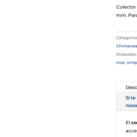
Colector 
mm. Para
Categoría
Chimene
Etiquetas
inox
,
simp
Desc
Si te
noso
El
co
acce