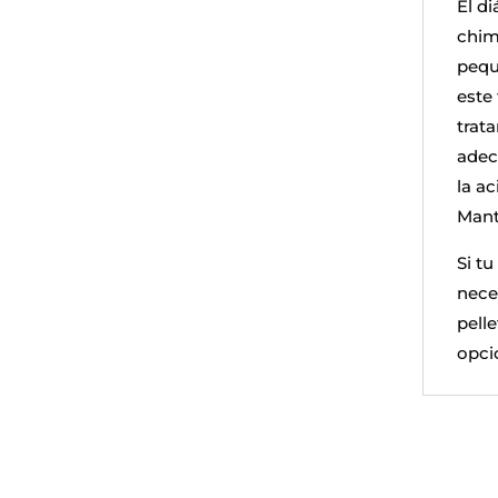
El d
chim
pequ
este 
trat
adec
la a
Mant
Si tu
nece
pell
opci