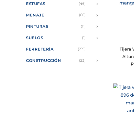
›
ESTUFAS
(46)
›
MENAJE
(66)
›
PINTURAS
(11)
›
SUELOS
(1)
Tijera
FERRETERÍA
(219)
Altun
›
CONSTRUCCIÓN
(23)
P