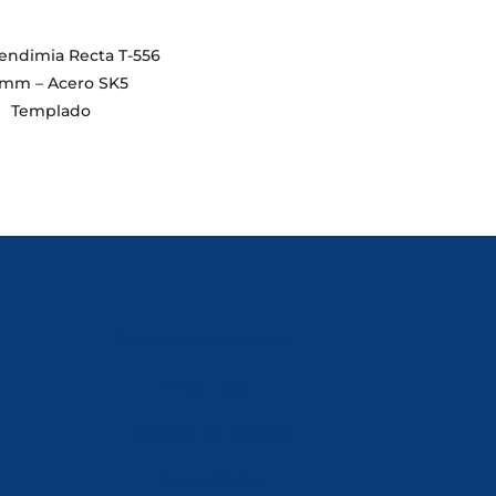
Vendimia Recta T-556
0mm – Acero SK5
Templado
Política de Privacidad
Aviso Legal
Política de Cookies
Accesibilidad