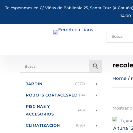
Te esperamos en C/ Viñas de Babilonia 25, Santa Cruz (A Coruña)
14:00
recol
Home
/
›
JARDIN
(1272)
›
ROBOTS CORTACESPED
(14)
PISCINAS Y
Mostrando
›
(45)
ACCESORIOS
›
CLIMATIZACION
(893)