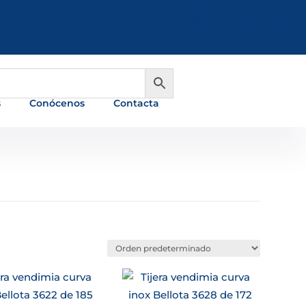
981 648 560
info@ferreterialians.es
s
Conócenos
Contacta