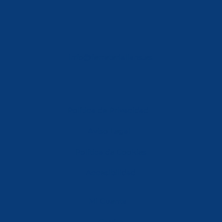
info@ferreterialians.es
Política de Privacidad
Aviso Legal
Política de Cookies
Accesibilidad
Mi Cuenta
Carrito