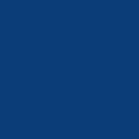
Tlf: 981 648 560
Móvil: 604 082 821
info@ferreterialians.es