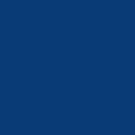
Tlf: 981 648 560
Móvil: 604 082 821
info@ferreterialians.es