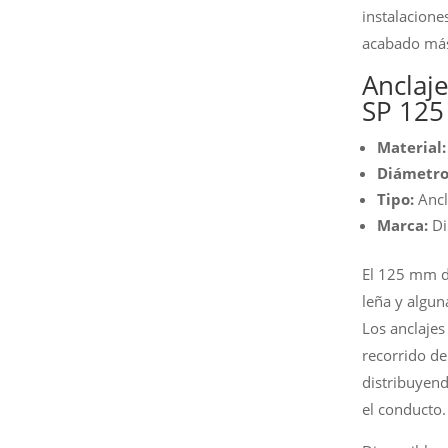
instalacione
acabado más
Anclaj
SP 125
Material:
Diámetro
Tipo:
Ancl
Marca:
Di
El 125 mm d
leña y algun
Los anclajes
recorrido de
distribuyend
el conducto.