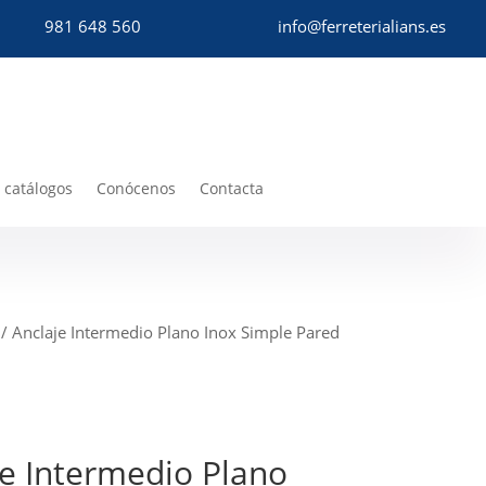
981 648 560
info@ferreterialians.es
 catálogos
Conócenos
Contacta
/ Anclaje Intermedio Plano Inox Simple Pared
je Intermedio Plano