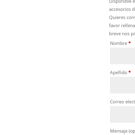
Disponible e
accesorios 
Quieres cons
favor rellen
breve nos p
Nombre
*
Apellido
*
Correo elec
Mensaje
(op