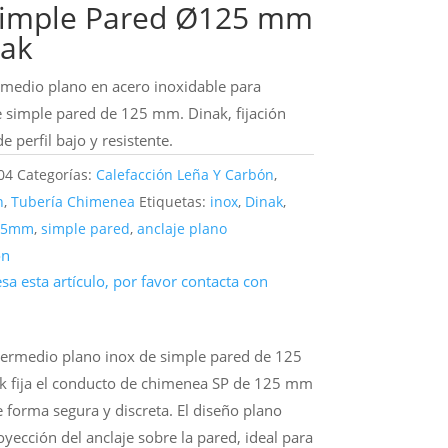
Simple Pared Ø125 mm
ak
rmedio plano en acero inoxidable para
 simple pared de 125 mm. Dinak, fijación
e perfil bajo y resistente.
04
Categorías:
Calefacción Leña Y Carbón
,
n
,
Tubería Chimenea
Etiquetas:
inox
,
Dinak
,
125mm
,
simple pared
,
anclaje plano
ón
resa esta artículo, por favor contacta con
ntermedio plano inox de simple pared de 125
 fija el conducto de chimenea SP de 125 mm
e forma segura y discreta. El diseño plano
oyección del anclaje sobre la pared, ideal para