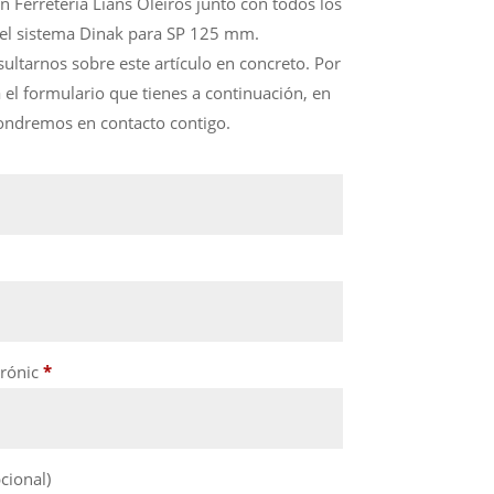
n Ferretería Lians Oleiros junto con todos los
del sistema Dinak para SP 125 mm.
ultarnos sobre este artículo en concreto. Por
a el formulario que tienes a continuación, en
ondremos en contacto contigo.
trónic
*
cional)