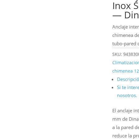
Inox 
— Din
Anclaje inte
chimenea de
tubo-pared d
SKU:
943830
Climatizacio
chimenea 
Descripci
Si te inte
nosotros.
El anclaje i
mm de Dinak
a la pared d
reduce la pr