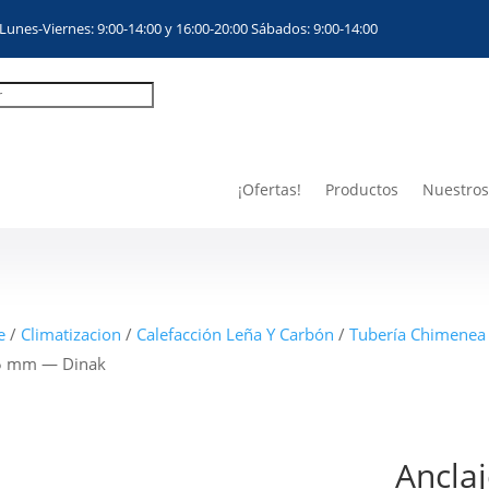
Lunes-Viernes: 9:00-14:00 y 16:00-20:00 Sábados: 9:00-14:00
¡Ofertas!
Productos
Nuestros
e
/
Climatizacion
/
Calefacción Leña Y Carbón
/
Tubería Chimenea
 mm — Dinak
Ancla