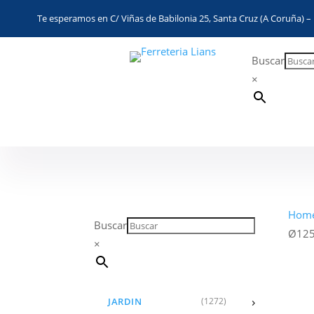
Te esperamos en C/ Viñas de Babilonia 25, Santa Cruz (A Coruña) – 
Buscar
×
Hom
Buscar
Ø125
×
›
JARDIN
(1272)