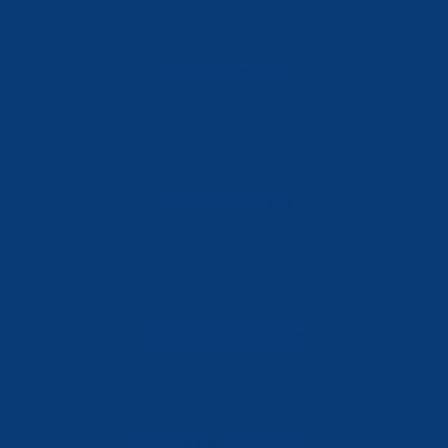
Tlf: 981 648 560
Móvil: 604 082 821
info@ferreterialians.es
Política de Privacidad