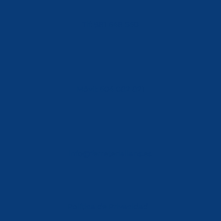
Tlf: 981 648 560
Móvil: 604 082 821
info@ferreterialians.es
Política de Privacidad