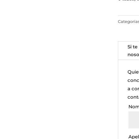
Categoría
Si te
noso
Quie
concr
a co
cont
Nom
Apel