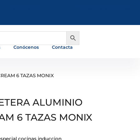
981 648 560
info@ferreterialians.es
s
Conócenos
Contacta
CREAM 6 TAZAS MONIX
ETERA ALUMINIO
AM 6 TAZAS MONIX
especial cocinas induccion