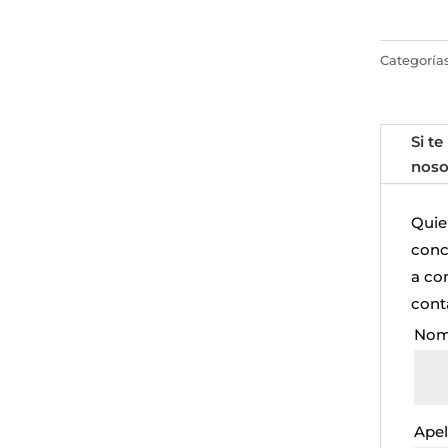
Categoría
Si te
noso
Quie
concr
a co
cont
Nom
Apel