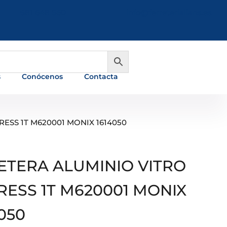
981 648 560
info@ferreterialians.es
s
Conócenos
Contacta
ESS 1T M620001 MONIX 1614050
ETERA ALUMINIO VITRO
RESS 1T M620001 MONIX
050