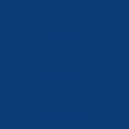
Tlf: 981 648 560
Móvil: 604 082 821
info@ferreterialians.es