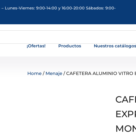
 – Lunes-Viernes: 9:00-14:00 y 16:00-20:00 Sábados: 9:00-
¡Ofertas!
Productos
Nuestros catálogo
Home
/
Menaje
/ CAFETERA ALUMINIO VITRO 
CAF
EXP
MON