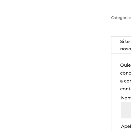
Categoría
Si te
noso
Quie
concr
a co
cont
Nom
Apel