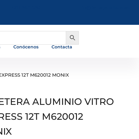
981 648 560
info@ferreterialians.es
s
Conócenos
Contacta
EXPRESS 12T M620012 MONIX
ETERA ALUMINIO VITRO
RESS 12T M620012
IX