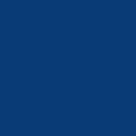
Tlf: 981 648 560
Móvil: 604 082 821
info@ferreterialians.es