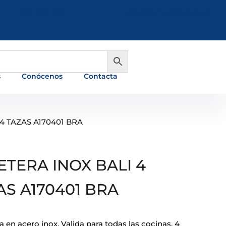
981 648 560
info@ferreterialians.es
s
Conócenos
Contacta
4 TAZAS A170401 BRA
ETERA INOX BALI 4
AS A170401 BRA
 en acero inox. Valida para todas las cocinas. 4