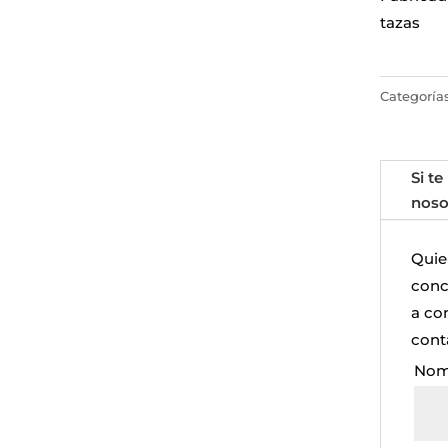
tazas
Categoría
Si te
noso
Quie
concr
a co
cont
Nom