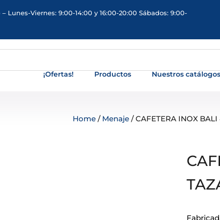
 – Lunes-Viernes: 9:00-14:00 y 16:00-20:00 Sábados: 9:00-
¡Ofertas!
Productos
Nuestros catálogo
Home
/
Menaje
/ CAFETERA INOX BALI 
CAF
TAZ
Fabricada