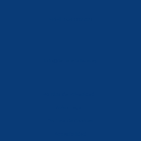
Móvil: 604 082 821
info@ferreterialians.es
Política de Privacidad
Aviso Legal
Política de Cookies
Accesibilidad