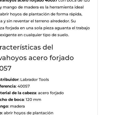
vahoyos acero forjado 40057
con boca de 120
 mango de madera es la herramienta ideal
 abrir hoyos de plantación de forma rápida,
a y sin reventar el terreno alrededor. Su
za forjada en una sola pieza aguanta el trabajo
exigente en cualquier tipo de suelo.
racterísticas del
vahoyos acero forjado
057
stribuidor
: Labrador Tools
ferencia
: 40057
terial de la cabeza
: acero forjado
cho de boca
: 120 mm
ngo
: madera
o
: abrir hoyos de plantación