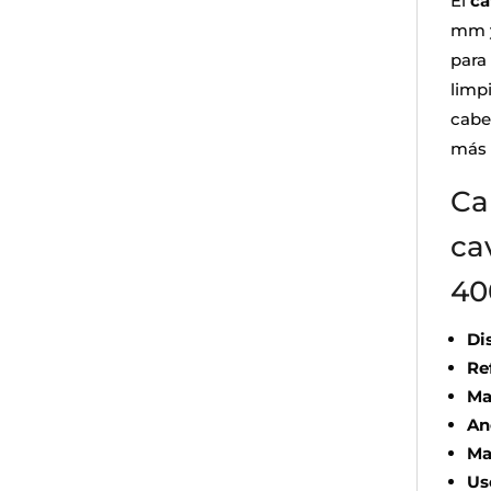
El
ca
mm y
para
limpi
cabe
más 
Ca
ca
40
Di
Re
Ma
An
Ma
Us