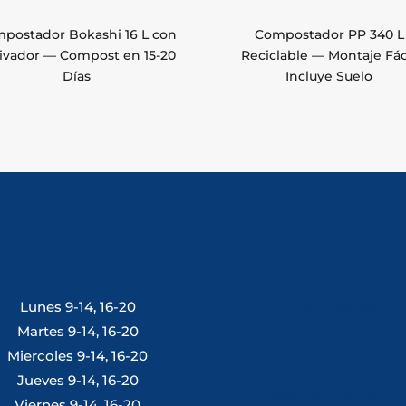
postador Bokashi 16 L con
Compostador PP 340 L
ivador — Compost en 15-20
Reciclable — Montaje Fáci
Días
Incluye Suelo
Lunes 9-14, 16-20
Tlf: 981 648 560
Martes 9-14, 16-20
Miercoles 9-14, 16-20
Jueves 9-14, 16-20
Móvil: 604 082 821
Viernes 9-14, 16-20