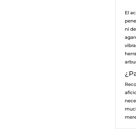
El ac
pene
ni d
agar
vibra
herr
arbu
¿Pa
Reco
afic
nece
much
mere