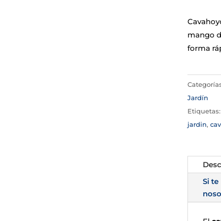
Cavahoyo
mango de
forma ráp
Categoría
Jardín
Etiquetas
jardin
,
ca
Desc
Si te
noso