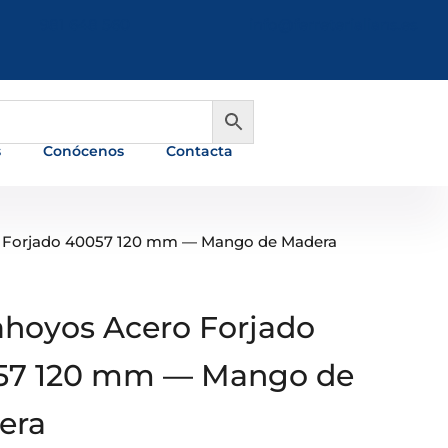
981 648 560
info@ferreterialians.es
s
Conócenos
Contacta
 Forjado 40057 120 mm — Mango de Madera
hoyos Acero Forjado
57 120 mm — Mango de
era