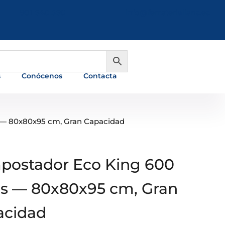
981 648 560
info@ferreterialians.es
s
Conócenos
Contacta
 — 80x80x95 cm, Gran Capacidad
postador Eco King 600
os — 80x80x95 cm, Gran
acidad