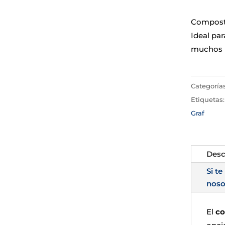
Composta
Ideal pa
muchos r
Categoría
Etiquetas
Graf
Desc
Si te
noso
El
co