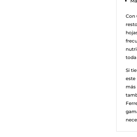
Mar
Con 
rest
hoja
frec
nutr
toda
Si t
este
más 
tamb
Ferre
gama
nece