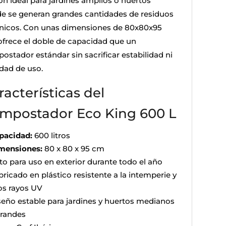
ón ideal para jardines amplios o huertos
e se generan grandes cantidades de residuos
nicos. Con unas dimensiones de 80x80x95
ofrece el doble de capacidad que un
ostador estándar sin sacrificar estabilidad ni
idad de uso.
racterísticas del
mpostador Eco King 600 L
pacidad:
600 litros
mensiones:
80 x 80 x 95 cm
to para uso en exterior durante todo el año
bricado en plástico resistente a la intemperie y
los rayos UV
seño estable para jardines y huertos medianos
grandes