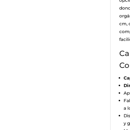
opci
dond
orgá
cm, 
comp
facil
Ca
Co
Ca
Di
Ap
Fa
a 
Di
y 