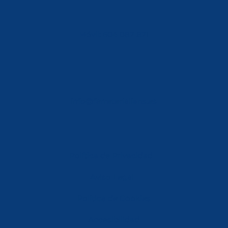
Móvil: 604 082 821
info@ferreterialians.es
Política de Privacidad
Aviso Legal
Política de Cookies
Accesibilidad