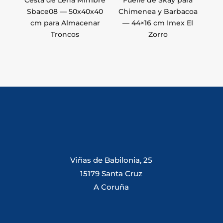
Cesta de Leña Mimbre
Fuelle de Skay para
Sbace08 — 50x40x40
Chimenea y Barbacoa
cm para Almacenar
— 44×16 cm Imex El
Troncos
Zorro
Viñas de Babilonia, 25
15179 Santa Cruz
A Coruña