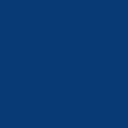
info@ferreterialians.es
Política de Privacidad
Aviso Legal
Política de Cookies
Accesibilidad
Mi Cuenta
Carrito