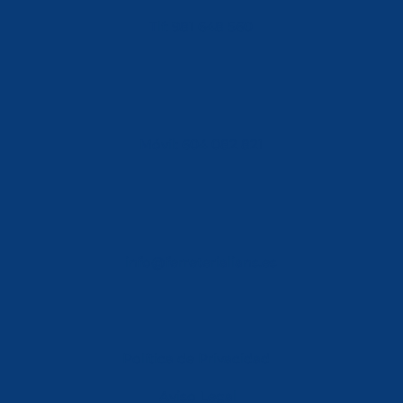
Tlf: 981 648 560
Móvil: 604 082 821
info@ferreterialians.es
Política de Privacidad
Aviso Legal