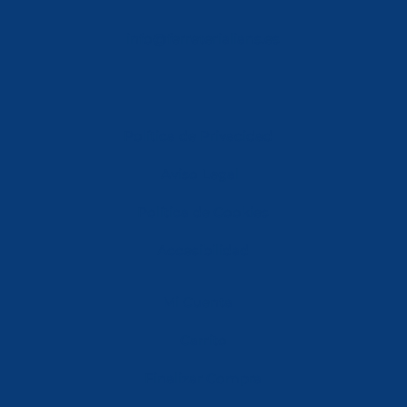
info@ferreterialians.es
Política de Privacidad
Aviso Legal
Política de Cookies
Accesibilidad
Mi Cuenta
Carrito
Finalizar Compra