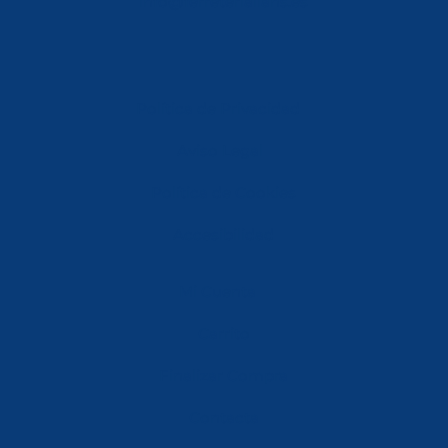
info@ferreterialians.es
Política de Privacidad
Aviso Legal
Política de Cookies
Accesibilidad
Mi Cuenta
Carrito
Finalizar Compra
Contacta