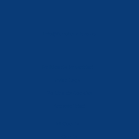
info@ferreterialians.es
Política de Privacidad
Aviso Legal
Política de Cookies
Accesibilidad
Mi Cuenta
Carrito