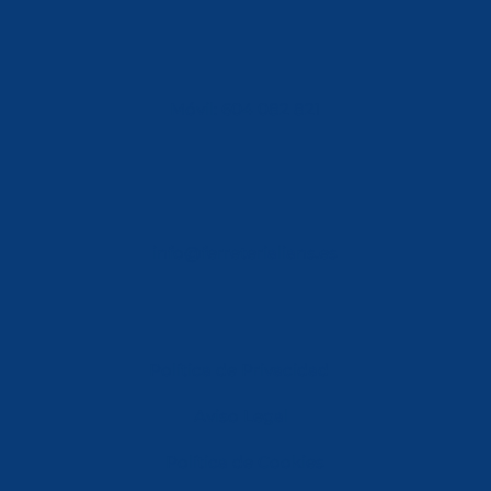
Móvil: 604 082 821
info@ferreterialians.es
Política de Privacidad
Aviso Legal
Política de Cookies