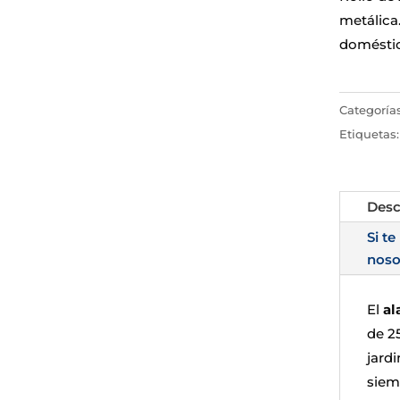
metálica.
doméstic
Categoría
Etiquetas
Desc
Si te
noso
El
al
de 2
jard
siem