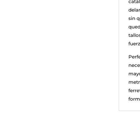
catál
delan
sin 
qued
tall
fuerz
Perf
nece
mayo
metr
ferre
form