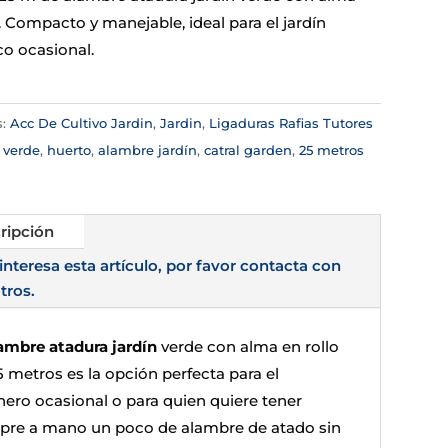
 Compacto y manejable, ideal para el jardín
o ocasional.
s:
Acc De Cultivo Jardin
,
Jardin
,
Ligaduras Rafias Tutores
:
verde
,
huerto
,
alambre jardín
,
catral garden
,
25 metros
ripción
 interesa esta artículo, por favor contacta con
tros.
ambre atadura jardín
verde con alma en rollo
5 metros es la opción perfecta para el
inero ocasional o para quien quiere tener
pre a mano un poco de alambre de atado sin