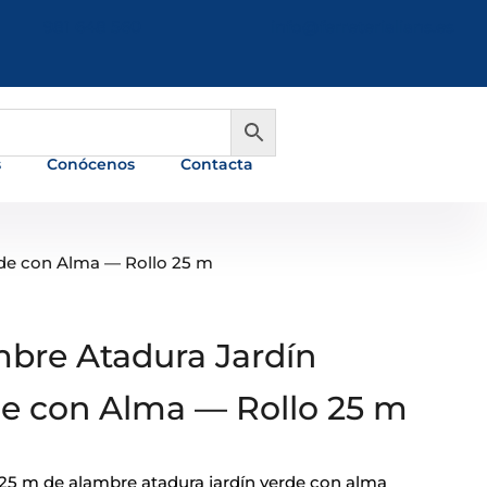
981 648 560
info@ferreterialians.es
s
Conócenos
Contacta
rde con Alma — Rollo 25 m
bre Atadura Jardín
e con Alma — Rollo 25 m
 25 m de alambre atadura jardín verde con alma