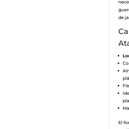
nece
guard
de ja
Ca
At
Lo
Co
Al
pl
Fle
Ide
pl
Ma
El f