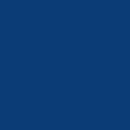
Tlf: 981 648 560
Móvil: 604 082 821
info@ferreterialians.es