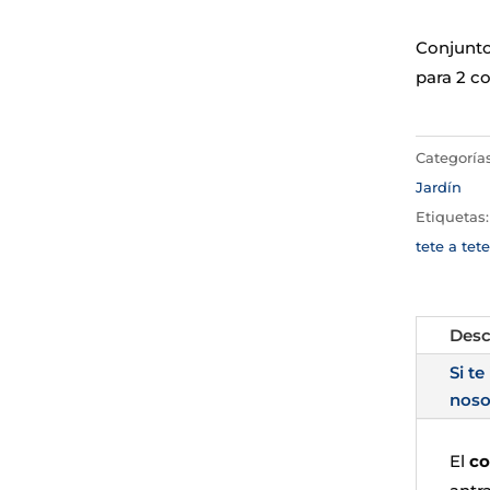
Conjunto 
para 2 co
Categoría
Jardín
Etiquetas
tete a tete
Desc
Si te
noso
El
co