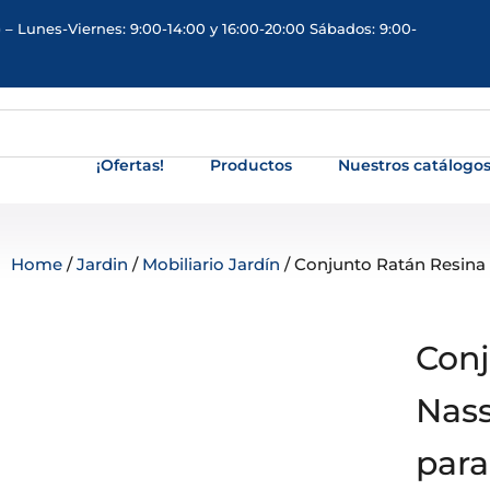
 – Lunes-Viernes: 9:00-14:00 y 16:00-20:00 Sábados: 9:00-
¡Ofertas!
Productos
Nuestros catálogo
Home
/
Jardin
/
Mobiliario Jardín
/ Conjunto Ratán Resina 
Conj
Nass
para