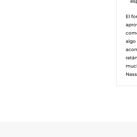
es
El f
apro
como
algo 
acon
ratán
much
Nass