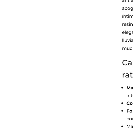
antr
acog
íntim
resi
eleg
lluvi
much
Ca
ra
Ma
in
Co
Fo
co
Ma