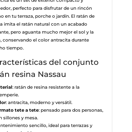
acita es un set de exterior compacto y
edor, perfecto para disfrutar de un rincón
o en tu terraza, porche o jardín. El ratán de
na imita el ratán natural con un acabado
ante, pero aguanta mucho mejor el sol y la
a, conservando el color antracita durante
o tiempo.
racterísticas del conjunto
tán resina Nassau
terial
: ratán de resina resistente a la
temperie.
lor
: antracita, moderno y versátil.
rmato tete a tete
: pensado para dos personas,
n sillones y mesa.
ntenimiento sencillo, ideal para terrazas y