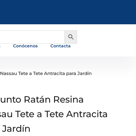
981 648 560
info@ferreterialians.es
s
Conócenos
Contacta
Nassau Tete a Tete Antracita para Jardín
unto Ratán Resina
au Tete a Tete Antracita
 Jardín