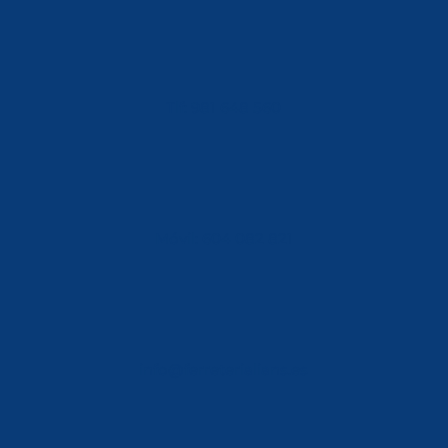
Tlf: 981 648 560
Móvil: 604 082 821
info@ferreterialians.es