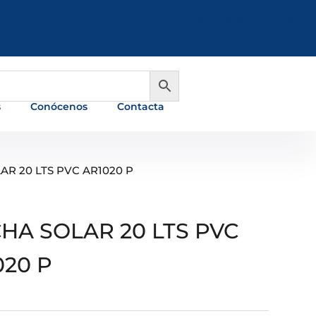
981 648 560
info@ferreterialians.es
s
Conócenos
Contacta
AR 20 LTS PVC AR1020 P
HA SOLAR 20 LTS PVC
020 P