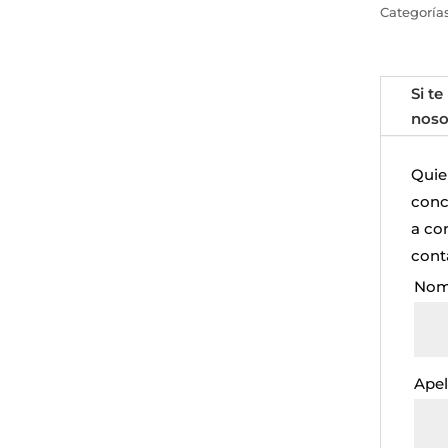
Categoría
Si te
noso
Quie
concr
a co
cont
Nom
Apel