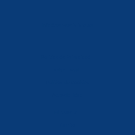
info@ferreterialians.es
Política de Privacidad
Aviso Legal
Política de Cookies
Accesibilidad
Mi Cuenta
Carrito