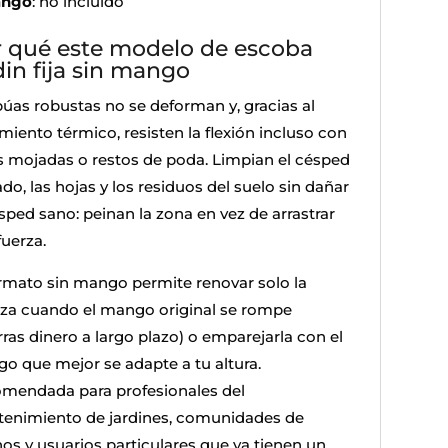
ngo
: no incluido
 qué este modelo de escoba
din fija sin mango
púas robustas no se deforman y, gracias al
miento térmico, resisten la flexión incluso con
s mojadas o restos de poda. Limpian el césped
do, las hojas y los residuos del suelo sin dañar
sped sano: peinan la zona en vez de arrastrar
fuerza.
ormato sin mango permite renovar solo la
za cuando el mango original se rompe
ras dinero a largo plazo) o emparejarla con el
o que mejor se adapte a tu altura.
mendada para profesionales del
enimiento de jardines, comunidades de
nos y usuarios particulares que ya tienen un