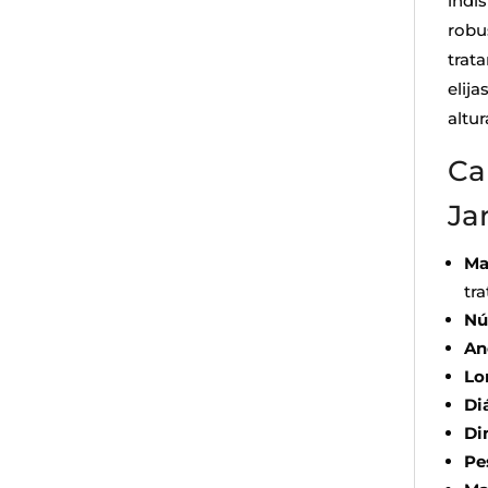
indis
robu
trat
elija
altur
Ca
Ja
Ma
tr
Nú
An
Lo
Di
Di
Pe