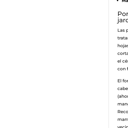
Ma
Por
jar
Las 
trata
hoja
corta
el cé
con 
El f
cabe
(ahor
mang
Reco
mant
veci