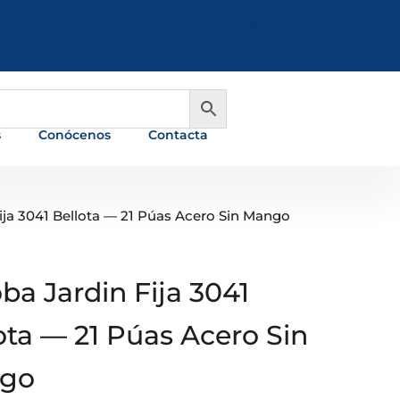
981 648 560
info@ferreterialians.es
s
Conócenos
Contacta
ija 3041 Bellota — 21 Púas Acero Sin Mango
ba Jardin Fija 3041
ota — 21 Púas Acero Sin
go