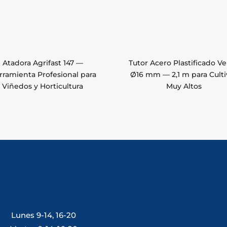
Atadora Agrifast 147 —
Tutor Acero Plastificado V
rramienta Profesional para
Ø16 mm — 2,1 m para Culti
Viñedos y Horticultura
Muy Altos
Lunes 9-14, 16-20
Tlf: 981 648 560