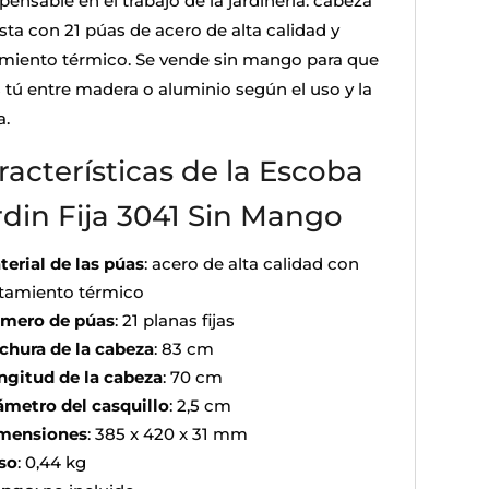
pensable en el trabajo de la jardinería: cabeza
sta con 21 púas de acero de alta calidad y
amiento térmico. Se vende sin mango para que
s tú entre madera o aluminio según el uso y la
a.
racterísticas de la Escoba
rdin Fija 3041 Sin Mango
terial de las púas
: acero de alta calidad con
atamiento térmico
mero de púas
: 21 planas fijas
chura de la cabeza
: 83 cm
ngitud de la cabeza
: 70 cm
ámetro del casquillo
: 2,5 cm
mensiones
: 385 x 420 x 31 mm
so
: 0,44 kg