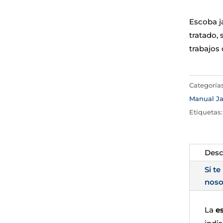
Escoba ja
tratado,
trabajos 
Categoría
Manual Ja
Etiquetas
Desc
Si te
noso
La
es