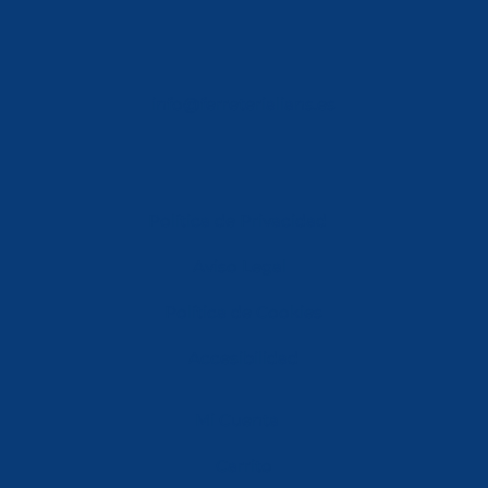
info@ferreterialians.es
Política de Privacidad
Aviso Legal
Política de Cookies
Accesibilidad
Mi Cuenta
Carrito