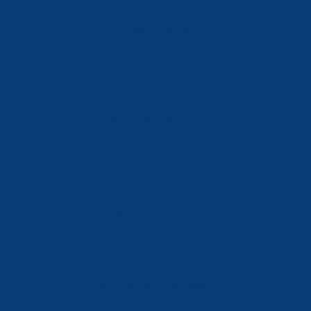
Tlf: 981 648 560
Móvil: 604 082 821
info@ferreterialians.es
Política de Privacidad