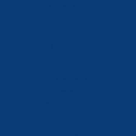
Móvil: 604 082 821
info@ferreterialians.es
Política de Privacidad
Aviso Legal
Política de Cookies
Accesibilidad
Mi Cuenta