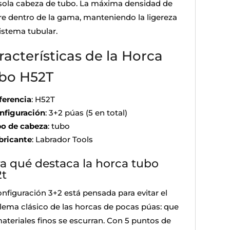
sola cabeza de tubo. La máxima densidad de
re dentro de la gama, manteniendo la ligereza
istema tubular.
racterísticas de la Horca
bo H52T
ferencia
: H52T
nfiguración
: 3+2 púas (5 en total)
po de cabeza
: tubo
bricante
: Labrador Tools
a qué destaca la horca tubo
2t
onfiguración 3+2 está pensada para evitar el
lema clásico de las horcas de pocas púas: que
materiales finos se escurran. Con 5 puntos de