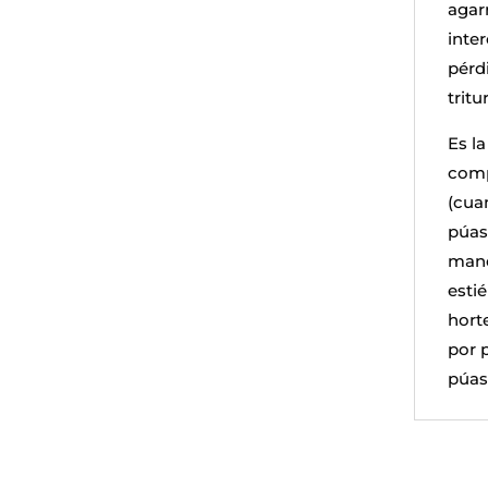
agar
inter
pérd
tritu
Es l
comp
(cua
púas
mane
esti
hort
por 
púas