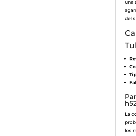
una 
agar
del s
Ca
Tu
Re
Co
Ti
Fa
Par
h5
La c
prob
los 