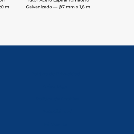
con
Tutor Acero Espiral Tomatero
20 m
Galvanizado — Ø7 mm x 1,8 m
Política de Privacidad
Aviso Legal
Política de Cookies
Accesibilidad
Mi Cuenta