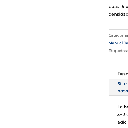
púas (5 
densidad
Categoría
Manual Ja
Etiquetas
Desc
Si te
noso
La
h
3+2 
adic