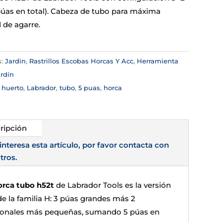
púas en total). Cabeza de tubo para máxima
 de agarre.
s:
Jardin
,
Rastrillos Escobas Horcas Y Acc
,
Herramienta
rdín
:
huerto
,
Labrador
,
tubo
,
5 puas
,
horca
ripción
 interesa esta artículo, por favor contacta con
tros.
orca tubo h52t
de Labrador Tools es la versión
de la familia H: 3 púas grandes más 2
ionales más pequeñas, sumando 5 púas en