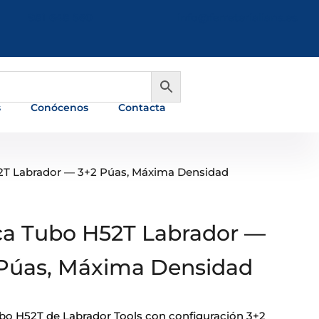
981 648 560
info@ferreterialians.es
s
Conócenos
Contacta
2T Labrador — 3+2 Púas, Máxima Densidad
a Tubo H52T Labrador —
Púas, Máxima Densidad
bo H52T de Labrador Tools con configuración 3+2