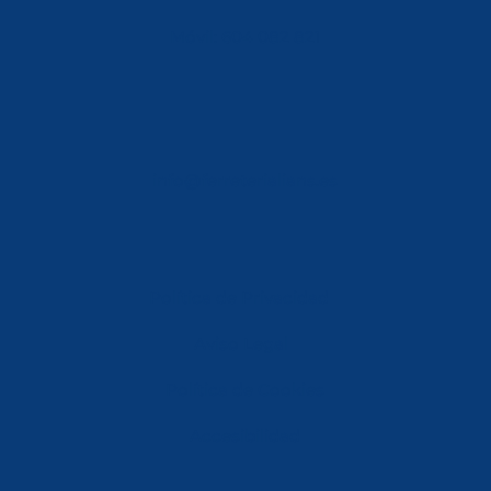
Móvil: 604 082 821
info@ferreterialians.es
Política de Privacidad
Aviso Legal
Política de Cookies
Accesibilidad