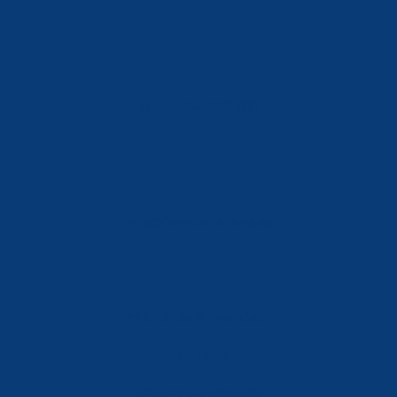
Móvil: 604 082 821
info@ferreterialians.es
Política de Privacidad
Aviso Legal
Política de Cookies