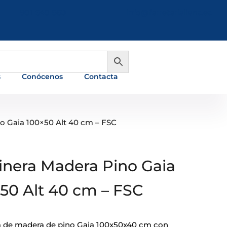
981 648 560
info@ferreterialians.es
s
Conócenos
Contacta
no Gaia 100×50 Alt 40 cm – FSC
inera Madera Pino Gaia
50 Alt 40 cm – FSC
a de madera de pino Gaia 100x50x40 cm con