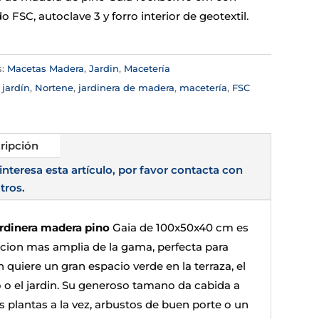
do FSC, autoclave 3 y forro interior de geotextil.
s:
Macetas Madera
,
Jardin
,
Macetería
:
jardín
,
Nortene
,
jardinera de madera
,
macetería
,
FSC
ripción
 interesa esta artículo, por favor contacta con
tros.
ardinera madera pino
Gaia de 100x50x40 cm es
pcion mas amplia de la gama, perfecta para
 quiere un gran espacio verde en la terraza, el
o o el jardin. Su generoso tamano da cabida a
s plantas a la vez, arbustos de buen porte o un