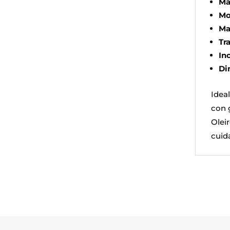
Ma
Mo
Ma
Tr
In
Di
Idea
con g
Olei
cuid