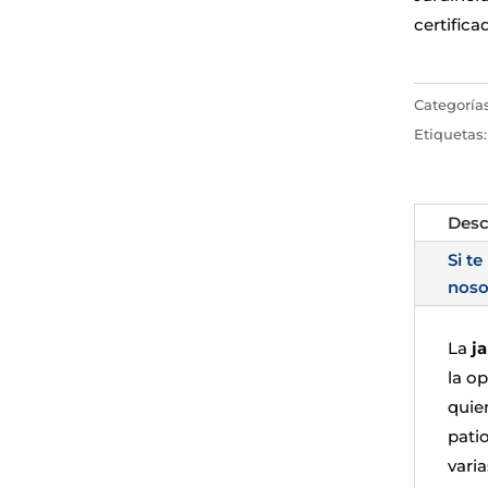
certifica
Categoría
Etiquetas
Desc
Si te
noso
La
j
la o
quien
pati
varia