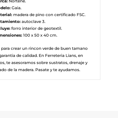
rca:
Nortene.
delo:
Gaia.
terial:
madera de pino con certificado FSC.
atamiento:
autoclave 3.
cluye:
forro interior de geotextil.
mensiones:
100 x 50 x 40 cm.
l para crear un rincon verde de buen tamano
arantia de calidad. En Ferreteria Lians, en
ros, te asesoramos sobre sustratos, drenaje y
ado de la madera. Pasate y te ayudamos.