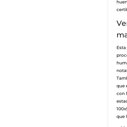
huer
cert
Ve
ma
Esta 
proc
hume
nota
Tamb
que 
con 
esta
100x
que l